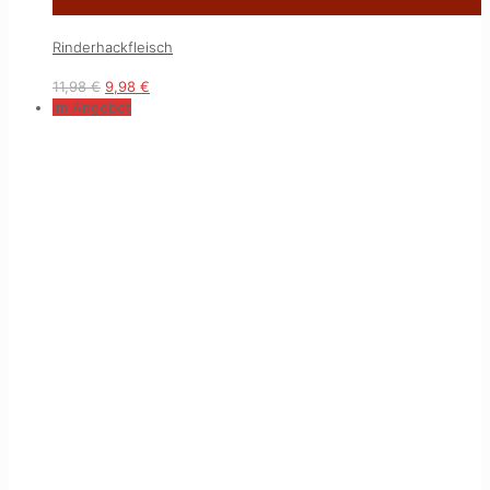
Rinderhackfleisch
11,98
€
9,98
€
Im Angebot