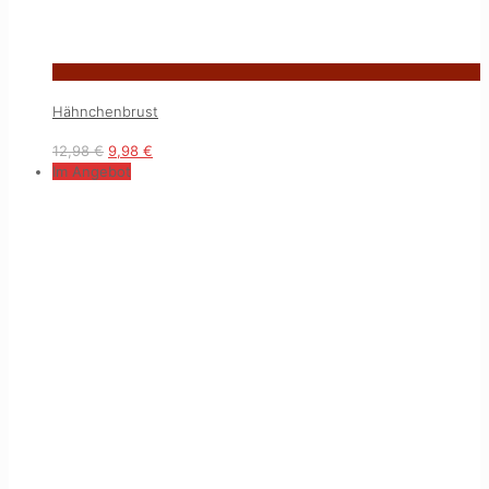
Hähnchenbrust
12,98
€
9,98
€
Im Angebot